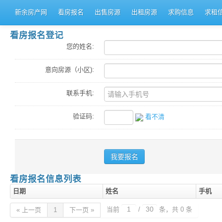
新余房产网
看房报名
出售房源
出租房源
求购信息
求租
看房报名登记
您的姓名:
意向房源（小区):
联系手机:
验证码:
看不清
看房报名信息列表
日期
姓名
手机
当前
/
条，共 0 条
« 上一页
1
下一页 »