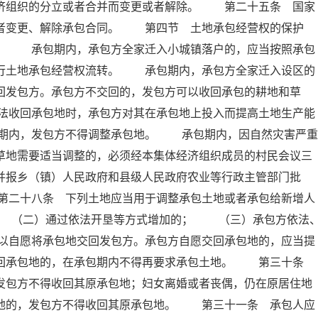
经济组织的分立或者合并而变更或者解除。 第二十五条 国家
或者变更、解除承包合同。 第四节 土地承包经营权的保护
 承包期内，承包方全家迁入小城镇落户的，应当按照承包
进行土地承包经营权流转。 承包期内，承包方全家迁入设区的
回发包方。承包方不交回的，发包方可以收回承包的耕地和草
法收回承包地时，承包方对其在承包地上投入而提高土地生产能
期内，发包方不得调整承包地。 承包期内，因自然灾害严重
草地需要适当调整的，必须经本集体经济组织成员的村民会议三
并报乡（镇）人民政府和县级人民政府农业等行政主管部门批
第二十八条 下列土地应当用于调整承包土地或者承包给新增人
 （二）通过依法开垦等方式增加的； （三）承包方依法
以自愿将承包地交回发包方。承包方自愿交回承包地的，应当提
交回承包地的，在承包期内不得再要求承包土地。 第三十条
发包方不得收回其原承包地；妇女离婚或者丧偶，仍在原居住地
包地的，发包方不得收回其原承包地。 第三十一条 承包人应