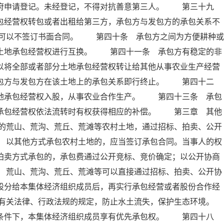
政府申请登记。未经登记，不得对抗善意第三人。 第三十九
包经营权转包或者出租给第三方，承包方与发包方的承包关系不
可以不签订书面合同。 第四十条 承包方之间为方便耕种或
的土地承包经营权进行互换。 第四十一条 承包方有稳定的非
以将全部或者部分土地承包经营权转让给其他从事农业生产经营
承包方与发包方在该土地上的承包关系即行终止。 第四十二
土地承包经营权入股，从事农业合作生产。 第四十三条 承包
地承包经营权依法流转时有权获得相应的补偿。 第三章 其他
的荒山、荒沟、荒丘、荒滩等农村土地，通过招标、拍卖、公开
 以其他方式承包农村土地的，应当签订承包合同。当事人的权
拍卖方式承包的，承包费通过公开竞标、竞价确定；以公开协商
 荒山、荒沟、荒丘、荒滩等可以直接通过招标、拍卖、公开协
股分给本集体经济组织成员后，再实行承包经营或者股份合作经
有关法律、行政法规的规定，防止水土流失，保护生态环境。
条件下，本集体经济组织成员享有优先承包权。 第四十八