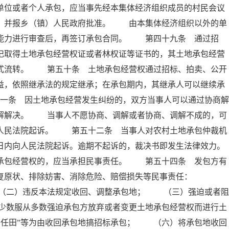
单位或者个人承包，应当事先经本集体经济组织成员的村民会议
意，并报乡（镇）人民政府批准。 由本集体经济组织以外的单
营能力进行审查后，再签订承包合同。 第四十九条 通过招
记取得土地承包经营权证或者林权证等证书的，其土地承包经营
方式流转。 第五十条 土地承包经营权通过招标、拍卖、公开
益，依照继承法的规定继承；在承包期内，其继承人可以继续承
条 因土地承包经营发生纠纷的，双方当事人可以通过协商解
调解解决。 当事人不愿协商、调解或者协商、调解不成的，可
向人民法院起诉。 第五十二条 当事人对农村土地承包仲裁机
日内向人民法院起诉。逾期不起诉的，裁决书即发生法律效力。
包经营权的，应当承担民事责任。 第五十四条 发包方有
恢复原状、排除妨害、消除危险、赔偿损失等民事责任：
（二）违反本法规定收回、调整承包地； （三）强迫或者阻
少数服从多数强迫承包方放弃或者变更土地承包经营权而进行土
责任田”等为由收回承包地搞招标承包； （六）将承包地收回