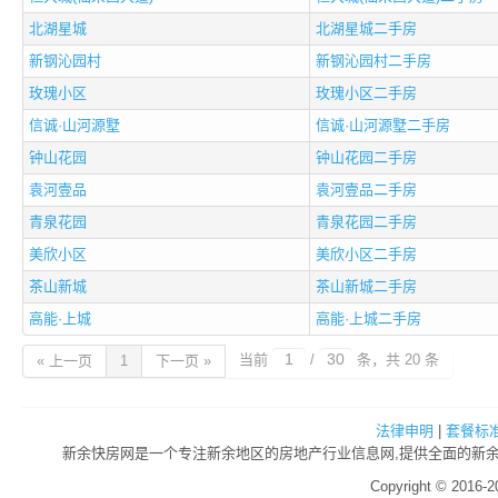
北湖星城
北湖星城二手房
新钢沁园村
新钢沁园村二手房
玫瑰小区
玫瑰小区二手房
信诚·山河源墅
信诚·山河源墅二手房
钟山花园
钟山花园二手房
袁河壹品
袁河壹品二手房
青泉花园
青泉花园二手房
美欣小区
美欣小区二手房
茶山新城
茶山新城二手房
高能·上城
高能·上城二手房
当前
/
条，共 20 条
« 上一页
1
下一页 »
法律申明
|
套餐标
新余快房网是一个专注新余地区的房地产行业信息网,提供全面的新余房
Copyright © 2016-