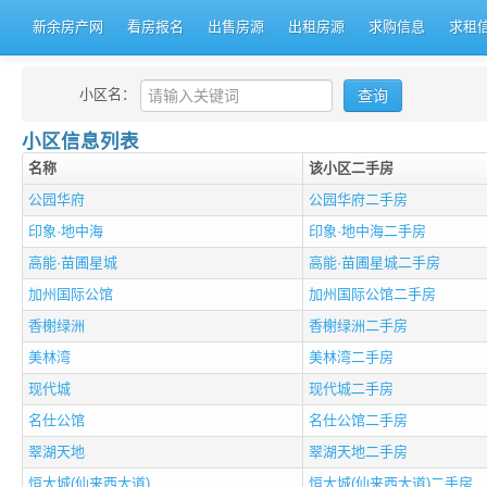
新余房产网
看房报名
出售房源
出租房源
求购信息
求租
小区名：
小区信息列表
名称
该小区二手房
公园华府
公园华府二手房
印象·地中海
印象·地中海二手房
高能·苗圃星城
高能·苗圃星城二手房
加州国际公馆
加州国际公馆二手房
香榭绿洲
香榭绿洲二手房
美林湾
美林湾二手房
现代城
现代城二手房
名仕公馆
名仕公馆二手房
翠湖天地
翠湖天地二手房
恒大城(仙来西大道)
恒大城(仙来西大道)二手房